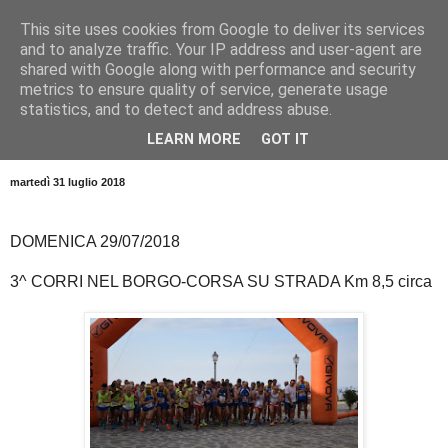
This site uses cookies from Google to deliver its services
and to analyze traffic. Your IP address and user-agent are
shared with Google along with performance and security
metrics to ensure quality of service, generate usage
statistics, and to detect and address abuse.
LEARN MORE
GOT IT
▼
martedì 31 luglio 2018
DOMENICA 29/07/2018
3^ CORRI NEL BORGO-CORSA SU STRADA Km 8,5 circa