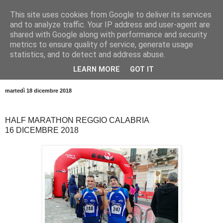
This site uses cookies from Google to deliver its services
and to analyze traffic. Your IP address and user-agent are
shared with Google along with performance and security
metrics to ensure quality of service, generate usage
statistics, and to detect and address abuse.
LEARN MORE
GOT IT
▼
martedì 18 dicembre 2018
HALF MARATHON REGGIO CALABRIA
16 DICEMBRE 2018