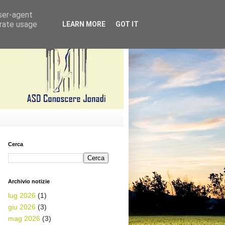
user-agent
erate usage
LEARN MORE
GOT IT
Cerca
Archivio notizie
lug 2026
(1)
giu 2026
(3)
mag 2026
(3)