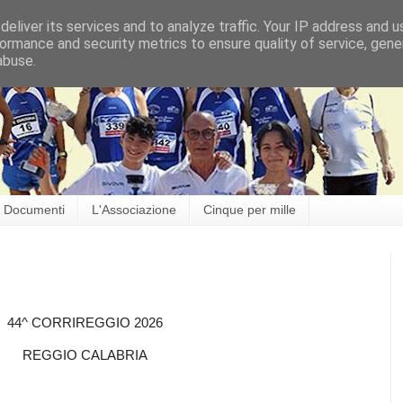
eliver its services and to analyze traffic. Your IP address and 
ormance and security metrics to ensure quality of service, gen
abuse.
Documenti
L'Associazione
Cinque per mille
44^ CORRIREGGIO 2026
REGGIO CALABRIA