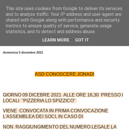
This site uses cookies from Google to deliver its services
and to analyze traffic. Your IP address and user-agent are
shared with Google along with performance and security
metrics to ensure quality of service, generate usage
statistics, and to detect and address abuse.
LEARN MORE
GOT IT
▼
domenica 5 dicembre 2021
ASD CONOSCERE JONADI
GIORNO 09 DICEBRE 2021 ALLE ORE 16,30 PRESSO I
LOCALI "PIZZERIA LO SPIZZICO"
VIENE CONVOCATA IN PRIMA CONVOCAZIONE
L'ASSEMBLEA DEI SOCI, IN CASO DI
NON RAGGIUNGIMENTO DEL NUMERO LEGALE LA