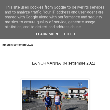
This site uses cookies from Google to deliver its services
and to analyze traffic. Your IP address and user-agent are
shared with Google along with performance and security
metrics to ensure quality of service, generate usage
statistics, and to detect and address abuse.
LEARN MORE
GOT IT
▼
lunedì 5 settembre 2022
LA NORMANNA 04 settembre 2022