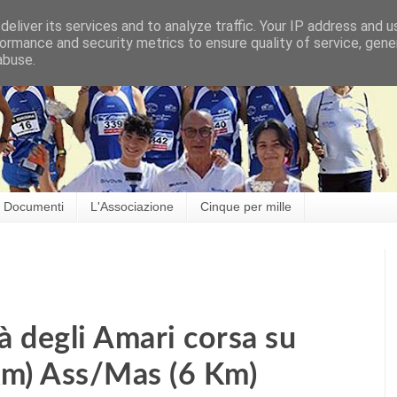
eliver its services and to analyze traffic. Your IP address and 
ormance and security metrics to ensure quality of service, gen
abuse.
Documenti
L'Associazione
Cinque per mille
à degli Amari corsa su
 Km) Ass/Mas (6 Km)