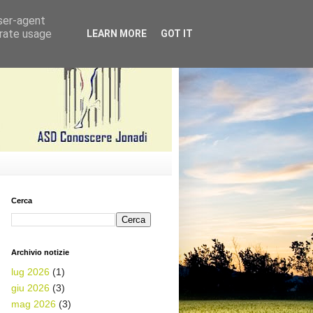
user-agent
erate usage
LEARN MORE
GOT IT
Cerca
Archivio notizie
lug 2026
(1)
giu 2026
(3)
mag 2026
(3)